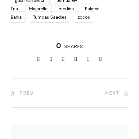
guia Marrakech
Jemaa El-
Fna
Majorelle
medina
Palacio
Bahia
Tumbas Saadies
zocos
0
SHARES
PREV
NEXT