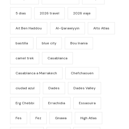
5 dias
2026 travel
2026 viaje
Ait Ben Haddou
Al-Qarawiyyin
Alto Atlas
bastilla
blue city
Bou Inania
camel trek
Casablanca
Casablanca a Marrakech
Chefchaouen
ciudad azul
Dades
Dades Valley
Erg Chebbi
Errachidia
Essaouira
Fes
Fez
Gnawa
High Atlas