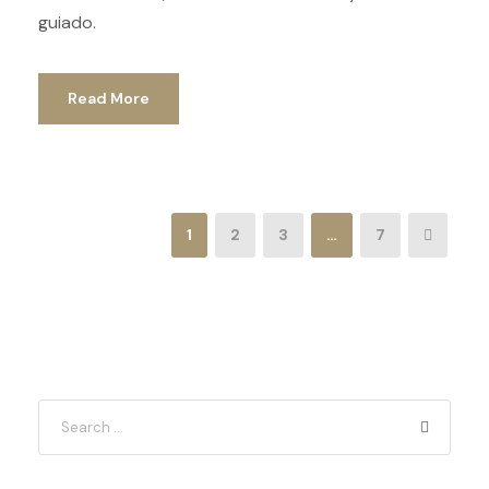
guiado.
Read More
1
2
3
…
7